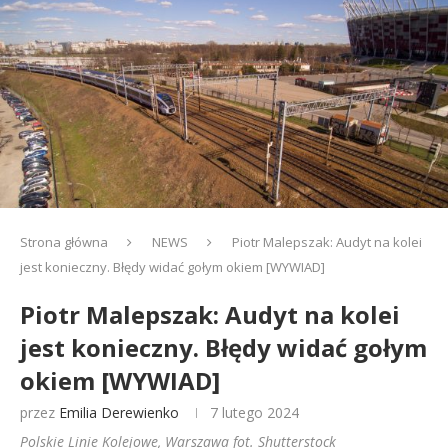
Strona główna
NEWS
Piotr Malepszak: Audyt na kolei
jest konieczny. Błędy widać gołym okiem [WYWIAD]
Piotr Malepszak: Audyt na kolei
jest konieczny. Błędy widać gołym
okiem [WYWIAD]
przez
Emilia Derewienko
7 lutego 2024
Polskie Linie Kolejowe, Warszawa fot. Shutterstock