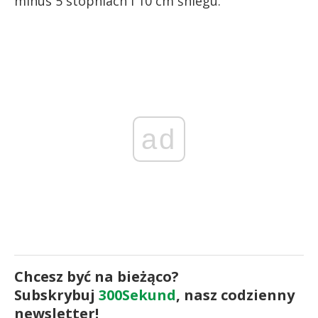
minus 5 stopniach i 10 cm śniegu.
ad
Chcesz być na bieżąco?
Subskrybuj
300Sekund
, nasz codzienny
newsletter!