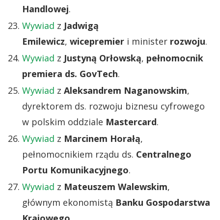
Handlowej
.
Wywiad
z
Jadwigą
Emilewicz
,
wicepremier
i minister
rozwoju
.
Wywiad
z
Justyną Orłowską
,
pełnomocnik
premiera ds. GovTech
.
Wywiad
z
Aleksandrem Naganowskim
,
dyrektorem ds. rozwoju biznesu cyfrowego
w polskim oddziale
Mastercard
.
Wywiad
z
Marcinem Horałą
,
pełnomocnikiem rządu ds.
Centralnego
Portu Komunikacyjnego
.
Wywiad
z
Mateuszem Walewskim
,
głównym ekonomistą
Banku Gospodarstwa
Krajowego
.