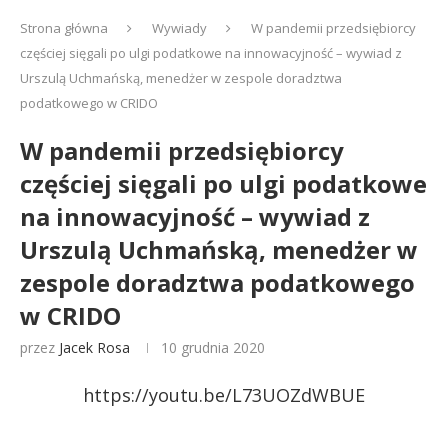
Strona główna
Wywiady
W pandemii przedsiębiorcy
częściej sięgali po ulgi podatkowe na innowacyjność – wywiad z
Urszulą Uchmańską, menedżer w zespole doradztwa
podatkowego w CRIDO
W pandemii przedsiębiorcy
częściej sięgali po ulgi podatkowe
na innowacyjność – wywiad z
Urszulą Uchmańską, menedżer w
zespole doradztwa podatkowego
w CRIDO
przez
Jacek Rosa
10 grudnia 2020
https://youtu.be/L73UOZdWBUE