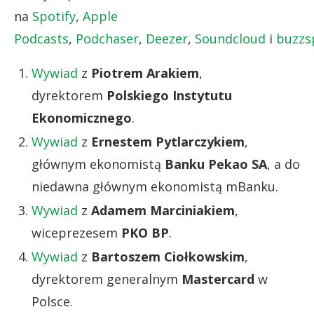
na
Spotify
,
Apple
Podcasts
,
Podchaser
,
Deezer
,
Soundcloud
i
buzzs
Wywiad
z
Piotrem Arakiem
,
dyrektorem
Polskiego Instytutu
Ekonomicznego
.
Wywiad
z
Ernestem Pytlarczykiem
,
głównym ekonomistą
Banku Pekao SA
, a do
niedawna głównym ekonomistą mBanku.
Wywiad
z
Adamem Marciniakiem
,
wiceprezesem
PKO BP
.
Wywiad
z
Bartoszem Ciołkowskim
,
dyrektorem generalnym
Mastercard
w
Polsce.