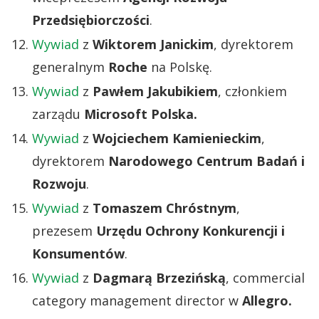
Przedsiębiorczości
.
Wywiad
z
Wiktorem Janickim
, dyrektorem
generalnym
Roche
na Polskę.
Wywiad
z
Pawłem Jakubikiem
, członkiem
zarządu
Microsoft Polska.
Wywiad
z
Wojciechem Kamienieckim
,
dyrektorem
Narodowego Centrum Badań i
Rozwoju
.
Wywiad
z
Tomaszem Chróstnym
,
prezesem
Urzędu Ochrony Konkurencji i
Konsumentów
.
Wywiad
z
Dagmarą Brzezińską
, commercial
category management director w
Allegro.