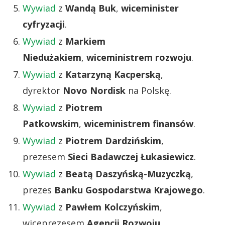
Wywiad
z
Wandą Buk
,
wiceminister
cyfryzacji
.
Wywiad
z
Markiem
Niedużakiem
,
wiceministrem rozwoju
.
Wywiad
z
Katarzyną Kacperską
,
dyrektor
Novo Nordisk
na Polskę.
Wywiad
z
Piotrem
Patkowskim
,
wiceministrem finansów
.
Wywiad
z
Piotrem Dardzińskim
,
prezesem
Sieci Badawczej Łukasiewicz
.
Wywiad
z
Beatą Daszyńską-Muzyczką
,
prezes
Banku Gospodarstwa Krajowego
.
Wywiad
z
Pawłem Kolczyńskim
,
wiceprezesem
Agencji Rozwoju