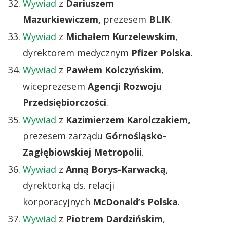
Wywiad
z
Dariuszem
Mazurkiewiczem,
prezesem
BLIK
.
Wywiad
z
Michałem Kurzelewskim
,
dyrektorem medycznym
Pfizer Polska
.
Wywiad
z
Pawłem Kolczyńskim
,
wiceprezesem
Agencji Rozwoju
Przedsiębiorczości
.
Wywiad
z
Kazimierzem Karolczakiem
,
prezesem zarządu
Górnośląsko-
Zagłębiowskiej Metropolii
.
Wywiad
z
Anną Borys-Karwacką
,
dyrektorką ds. relacji
korporacyjnych
McDonald’s Polska
.
Wywiad
z
Piotrem Dardzińskim
,