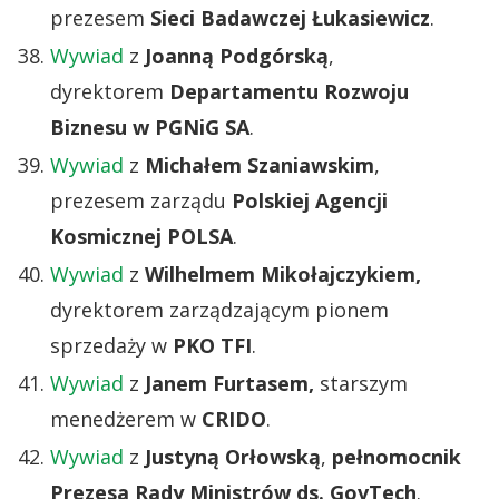
prezesem
Sieci Badawczej Łukasiewicz
.
Wywiad
z
Joanną Podgórską
,
dyrektorem
Departamentu Rozwoju
Biznesu w PGNiG SA
.
Wywiad
z
Michałem Szaniawskim
,
prezesem zarządu
Polskiej Agencji
Kosmicznej POLSA
.
Wywiad
z
Wilhelmem Mikołajczykiem,
dyrektorem zarządzającym pionem
sprzedaży w
PKO TFI
.
Wywiad
z
Janem Furtasem,
starszym
menedżerem w
CRIDO
.
Wywiad
z
Justyną Orłowską
,
pełnomocnik
Prezesa Rady Ministrów ds. GovTech
.