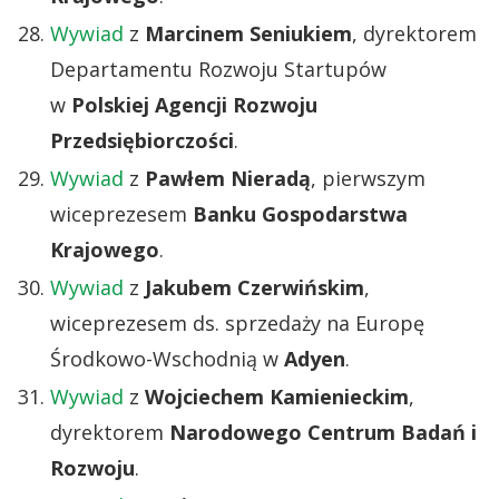
Wywiad
z
Marcinem Seniukiem
, dyrektorem
Departamentu Rozwoju Startupów
w
Polskiej Agencji Rozwoju
Przedsiębiorczości
.
Wywiad
z
Pawłem Nieradą
, pierwszym
wiceprezesem
Banku Gospodarstwa
Krajowego
.
Wywiad
z
Jakubem Czerwińskim
,
wiceprezesem ds. sprzedaży na Europę
Środkowo-Wschodnią w
Adyen
.
Wywiad
z
Wojciechem Kamienieckim
,
dyrektorem
Narodowego Centrum Badań i
Rozwoju
.