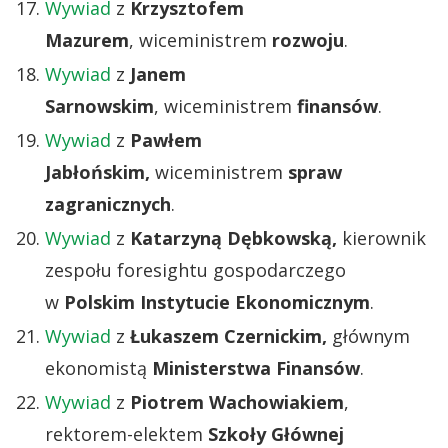
Wywiad
z
Krzysztofem
Mazurem
, wiceministrem
rozwoju
.
Wywiad
z
Janem
Sarnowskim
, wiceministrem
finansów
.
Wywiad
z
Pawłem
Jabłońskim,
wiceministrem
spraw
zagranicznych
.
Wywiad
z
Katarzyną Dębkowską,
kierownik
zespołu foresightu gospodarczego
w
Polskim Instytucie Ekonomicznym
.
Wywiad
z
Łukaszem Czernickim,
głównym
ekonomistą
Ministerstwa Finansów
.
Wywiad
z
Piotrem Wachowiakiem
,
rektorem-elektem
Szkoły Głównej