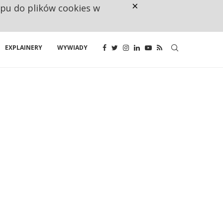
×
ępu do plików cookies w
160 ZNAKÓW TO ZA MAŁO. FUND
EXPLAINERY
WYWIADY