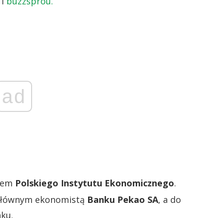
d
i
buzzsprou.
ad
orem
Polskiego Instytutu Ekonomicznego
.
głównym ekonomistą
Banku Pekao SA
, a do
ku.