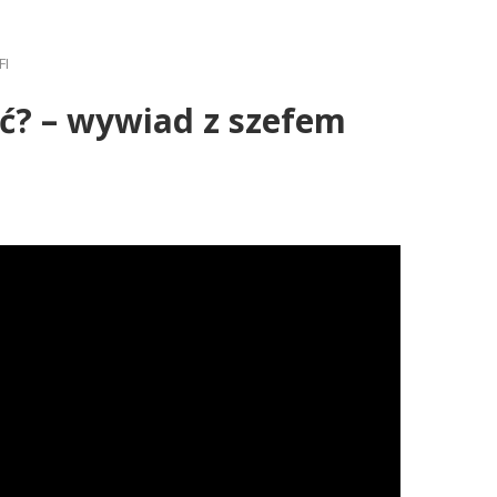
FI
ć? – wywiad z szefem