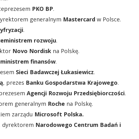
iceprezesem
PKO BP
.
dyrektorem generalnym
Mastercard
w Polsce.
yfryzacji
.
ceministrem rozwoju
.
ektor
Novo Nordisk
na Polskę.
eministrem finansów
.
ezesem
Sieci Badawczej Łukasiewicz
.
ą
, prezes
Banku Gospodarstwa Krajowego
.
eprezesem
Agencji Rozwoju Przedsiębiorczości
.
torem generalnym
Roche
na Polskę.
nkiem zarządu
Microsoft Polska.
, dyrektorem
Narodowego Centrum Badań i