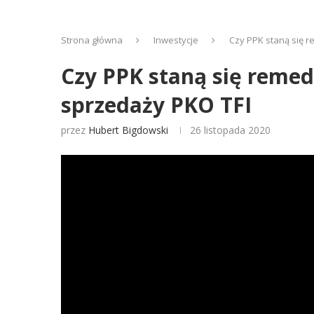
Strona główna
Inwestycje
Czy PPK staną się 
Czy PPK staną się reme
sprzedaży PKO TFI
przez
Hubert Bigdowski
26 listopada 2020