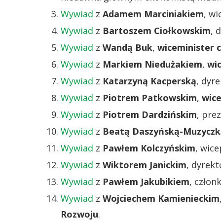
Wywiad
z
Adamem Marciniakiem
, w
Wywiad
z
Bartoszem Ciołkowskim
, 
Wywiad
z
Wandą Buk
,
wiceminister c
Wywiad
z
Markiem Niedużakiem
,
wi
Wywiad
z
Katarzyną Kacperską
, dyr
Wywiad
z
Piotrem Patkowskim
,
wic
Wywiad
z
Piotrem Dardzińskim
, pr
Wywiad
z
Beatą Daszyńską-Muzyczk
Wywiad
z
Pawłem Kolczyńskim
, wic
Wywiad
z
Wiktorem Janickim
, dyrek
Wywiad
z
Pawłem Jakubikiem
, czło
Wywiad
z
Wojciechem Kamienieckim
Rozwoju
.