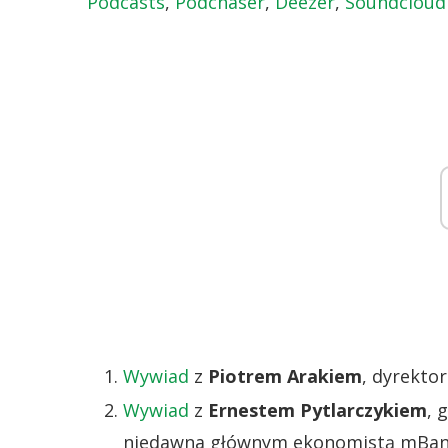
Podcasts
,
Podchaser
,
Deezer
,
Soundclou
Wywiad
z
Piotrem Arakiem
, dyrekt
Wywiad
z
Ernestem Pytlarczykiem
, 
niedawna głównym ekonomistą mBan