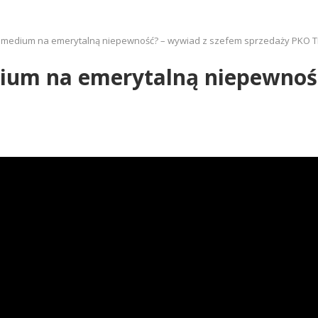
remedium na emerytalną niepewność? – wywiad z szefem sprzedaży PKO T
dium na emerytalną niepewnoś