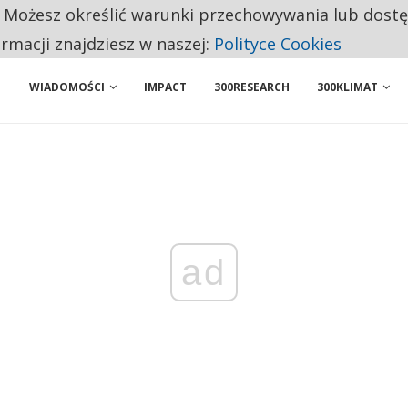
. Możesz określić warunki przechowywania lub dost
ENIA. WIELU KANDYDATÓW NIE ROZPOCZYNA PRACY
ormacji znajdziesz w naszej:
Polityce Cookies
WIADOMOŚCI
IMPACT
300RESEARCH
300KLIMAT
ad