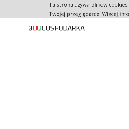
Ta strona używa plików cookies
TYLKO U NAS
NA JEDEN WAKAT PRZYPADAJĄ 62 ZGŁOSZ
Twojej przeglądarce. Więcej inf