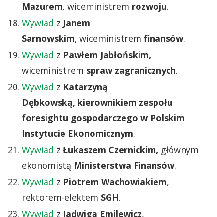
Mazurem
, wiceministrem
rozwoju
.
Wywiad
z
Janem
Sarnowskim
, wiceministrem
finansów
.
Wywiad
z
Pawłem Jabłońskim,
wiceministrem
spraw zagranicznych
.
Wywiad
z
Katarzyną
Dębkowską, kierownikiem zespołu
foresightu gospodarczego w Polskim
Instytucie Ekonomicznym
.
Wywiad
z
Łukaszem Czernickim,
głównym
ekonomistą
Ministerstwa Finansów
.
Wywiad
z
Piotrem Wachowiakiem
,
rektorem-elektem
SGH
.
Wywiad
z
Jadwigą Emilewicz
,