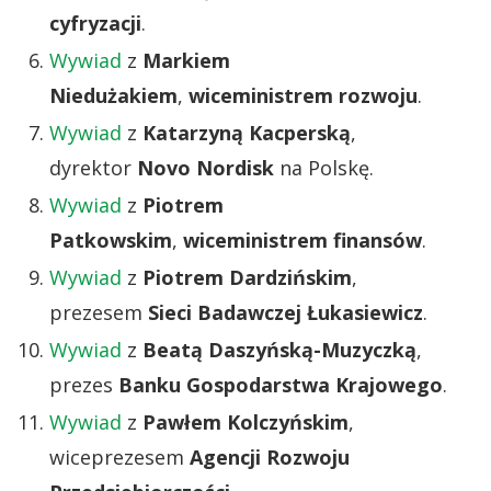
cyfryzacji
.
Wywiad
z
Markiem
Niedużakiem
,
wiceministrem rozwoju
.
Wywiad
z
Katarzyną Kacperską
,
dyrektor
Novo Nordisk
na Polskę.
Wywiad
z
Piotrem
Patkowskim
,
wiceministrem finansów
.
Wywiad
z
Piotrem Dardzińskim
,
prezesem
Sieci Badawczej Łukasiewicz
.
Wywiad
z
Beatą Daszyńską-Muzyczką
,
prezes
Banku Gospodarstwa Krajowego
.
Wywiad
z
Pawłem Kolczyńskim
,
wiceprezesem
Agencji Rozwoju