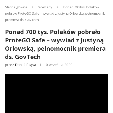
Strona główna
Wywiady
Ponad 700 tys. Polaków
pobrało ProteGO Safe – wywiad z Justyną Orłowską, pełnomocnik
premiera ds. GovTech
Ponad 700 tys. Polaków pobrało
ProteGO Safe – wywiad z Justyną
Orłowską, pełnomocnik premiera
ds. GovTech
przez
Daniel Rząsa
10 września 2020