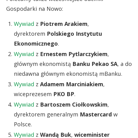
Gospodarki na Nowo:
Wywiad
z
Piotrem Arakiem
,
dyrektorem
Polskiego Instytutu
Ekonomicznego
.
Wywiad
z
Ernestem Pytlarczykiem
,
głównym ekonomistą
Banku Pekao SA
, a do
niedawna głównym ekonomistą mBanku.
Wywiad
z
Adamem Marciniakiem
,
wiceprezesem
PKO BP
.
Wywiad
z
Bartoszem Ciołkowskim
,
dyrektorem generalnym
Mastercard
w
Polsce.
Wywiad
z
Wandą Buk
,
wiceminister