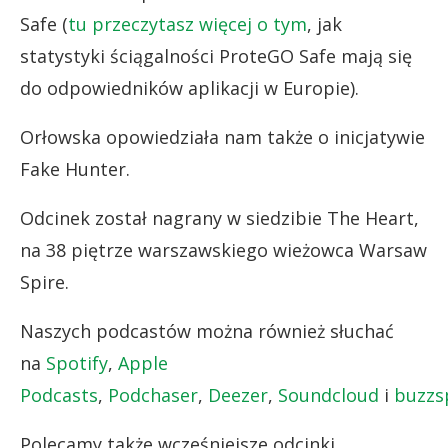
Safe (
tu przeczytasz więcej o tym
, jak
statystyki ściągalności ProteGO Safe mają się
do odpowiedników aplikacji w Europie).
Orłowska opowiedziała nam także o inicjatywie
Fake Hunter.
Odcinek został nagrany w siedzibie The Heart,
na 38 piętrze warszawskiego wieżowca Warsaw
Spire.
Naszych podcastów można również słuchać
na
Spotify
,
Apple
Podcasts
,
Podchaser
,
Deezer
,
Soundcloud
i
buzzs
Polecamy także wcześniejsze odcinki