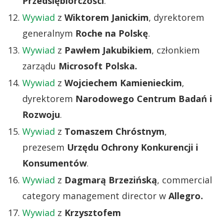
Przedsiębiorczości
.
Wywiad
z
Wiktorem Janickim
, dyrektorem
generalnym
Roche na Polskę
.
Wywiad
z
Pawłem Jakubikiem
, członkiem
zarządu
Microsoft Polska.
Wywiad
z
Wojciechem Kamienieckim
,
dyrektorem
Narodowego Centrum Badań i
Rozwoju
.
Wywiad
z
Tomaszem Chróstnym
,
prezesem
Urzędu Ochrony Konkurencji i
Konsumentów
.
Wywiad
z
Dagmarą Brzezińską
, commercial
category management director w
Allegro.
Wywiad
z
Krzysztofem