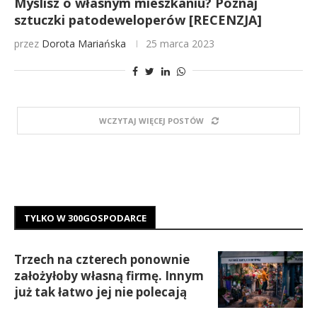
Myślisz o własnym mieszkaniu? Poznaj
sztuczki patodeweloperów [RECENZJA]
przez
Dorota Mariańska
25 marca 2023
WCZYTAJ WIĘCEJ POSTÓW
TYLKO W 300GOSPODARCE
Trzech na czterech ponownie
założyłoby własną firmę. Innym
już tak łatwo jej nie polecają