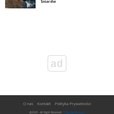
Śniardw
ad
O nas
Kontakt
Polityka Prywatności
@2020 - All Right Reserved.
300gospodarka.pl