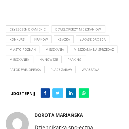
CZYSZCZENIE KAMIENIC
DEWELOPERZY MIESZKANIOWI
KONKURS
KRAKÓW
KSIĄŻKA
ŁUKASZ DROZDA
MIASTO POZNAŃ
MIESZKANIA
MIESZKANIA NA SPRZEDAŻ
MIESZKANIE+
NAJNOWSZE
PARKINGI
PATODEWELOPERKA
PLACE ZABAW
WARSZAWA
UDOSTĘPNIJ
DOROTA MARIAŃSKA
Dziennikarka społeczna