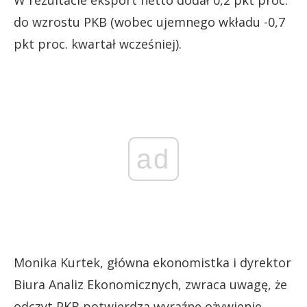
W rezultacie eksport netto dodał 0,2 pkt proc.
do wzrostu PKB (wobec ujemnego wkładu -0,7
pkt proc. kwartał wcześniej).
ad
Monika Kurtek, główna ekonomistka i dyrektor
Biura Analiz Ekonomicznych, zwraca uwagę, że
odczyt PKB potwierdza wyraźne ożywienie