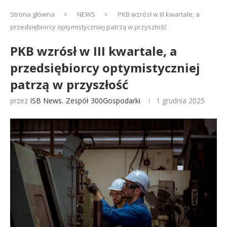
Strona główna
NEWS
PKB wzrósł w III kwartale, a
przedsiębiorcy optymistyczniej patrzą w przyszłość
PKB wzrósł w III kwartale, a
przedsiębiorcy optymistyczniej
patrzą w przyszłość
przez
ISB News
,
Zespół 300Gospodarki
1 grudnia 2025