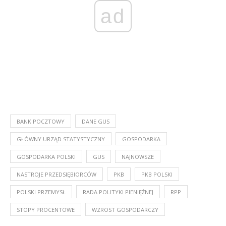
ad
BANK POCZTOWY
DANE GUS
GŁÓWNY URZĄD STATYSTYCZNY
GOSPODARKA
GOSPODARKA POLSKI
GUS
NAJNOWSZE
NASTROJE PRZEDSIĘBIORCÓW
PKB
PKB POLSKI
POLSKI PRZEMYSŁ
RADA POLITYKI PIENIĘŻNEJ
RPP
STOPY PROCENTOWE
WZROST GOSPODARCZY