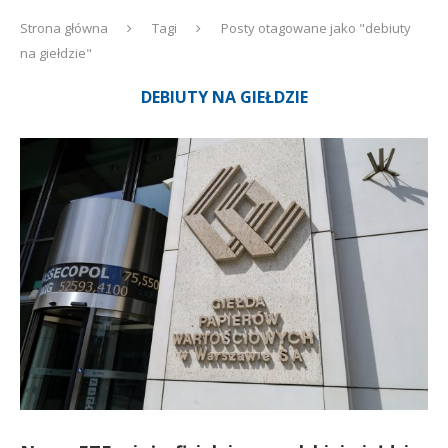
Strona główna
Tagi
Posty otagowane jako "debiuty
na giełdzie"
DEBIUTY NA GIEŁDZIE