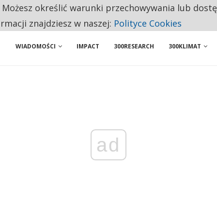
. Możesz określić warunki przechowywania lub dost
BY WŁASNĄ FIRMĘ. INNYM JUŻ TAK ŁATWO JEJ NIE POLECAJĄ
ormacji znajdziesz w naszej:
Polityce Cookies
WIADOMOŚCI
IMPACT
300RESEARCH
300KLIMAT
ad