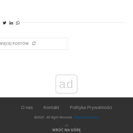
WIĘCEJ POSTÓW
ad
O nas
Kontakt
Polityka Prywatności
@2020 - All Right Reserved.
300gospodarka.pl
WRÓĆ NA GÓRĘ