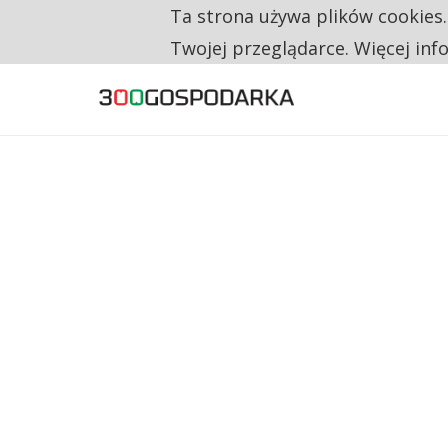
Ta strona używa plików cookies
TYLKO U NAS
TRZECH NA CZTERECH PONOWNIE ZAŁOŻYŁO
Twojej przeglądarce. Więcej inf