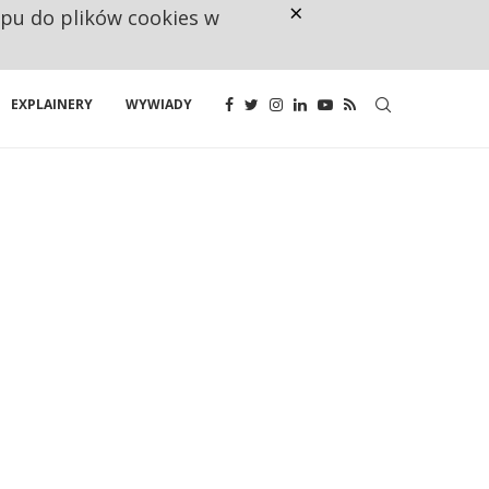
×
ępu do plików cookies w
RESTRYKCJE CHIN UDERZAJĄ W E
EXPLAINERY
WYWIADY