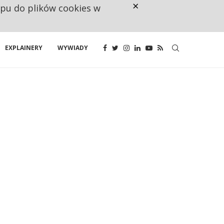
×
ępu do plików cookies w
NA JEDEN WAKAT PRZYPADAJĄ 
EXPLAINERY
WYWIADY