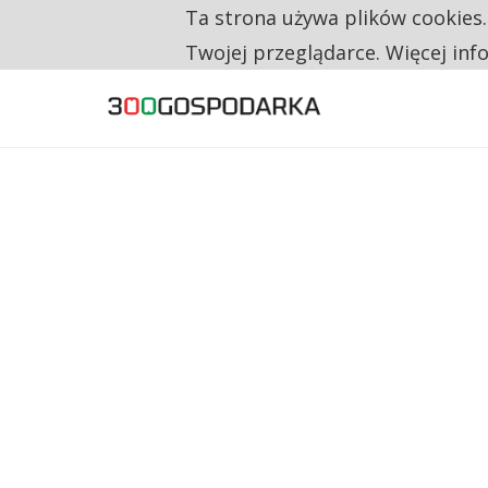
Ta strona używa plików cookies
TYLKO U NAS
CO TRZECIĄ ZŁOTÓWKĘ Z EMERYTURY SE
Twojej przeglądarce. Więcej inf