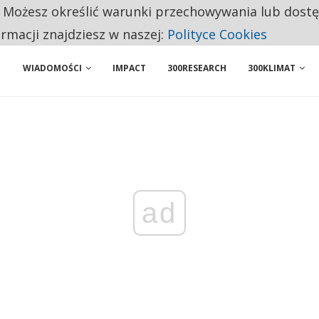
. Możesz określić warunki przechowywania lub dost
NIORZY PRZEZNACZAJĄ NA PODSTAWOWE ZAKUPY
ormacji znajdziesz w naszej:
Polityce Cookies
WIADOMOŚCI
IMPACT
300RESEARCH
300KLIMAT
ad