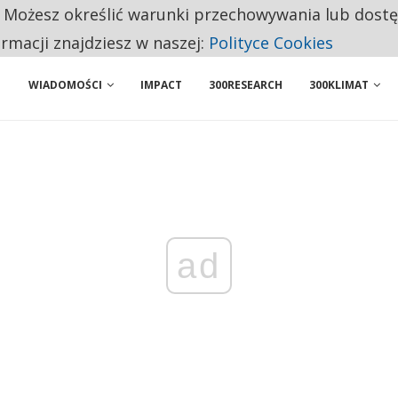
. Możesz określić warunki przechowywania lub dost
 PRZEMYSŁ. NA LIŚCIE SĄ DWA PODMIOTY Z POLSKI
ormacji znajdziesz w naszej:
Polityce Cookies
WIADOMOŚCI
IMPACT
300RESEARCH
300KLIMAT
ad