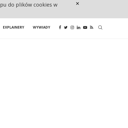
×
ępu do plików cookies w
CO TRZECIĄ ZŁOTÓWKĘ Z EMER
EXPLAINERY
WYWIADY