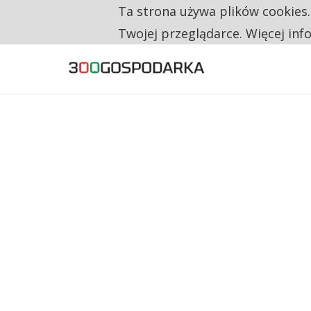
Ta strona używa plików cookies
TYLKO U NAS
RESTRYKCJE CHIN UDERZAJĄ W EUROPEJSKI
Twojej przeglądarce. Więcej inf