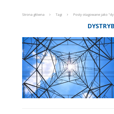
Strona główna
Tagi
Posty otagowane jako "dys
DYSTRYB