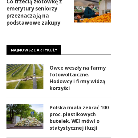
Co trzecią złotówkę z
emerytury seniorzy
przeznaczają na
podstawowe zakupy
NAJNOWSZE ARTYKUŁY
Owce weszły na farmy
fotowoltaiczne.
Hodowcy i firmy widzą
korzyści
Polska miała zebrać 100
proc. plastikowych
butelek. WEI mówi o
statystycznej iluzji