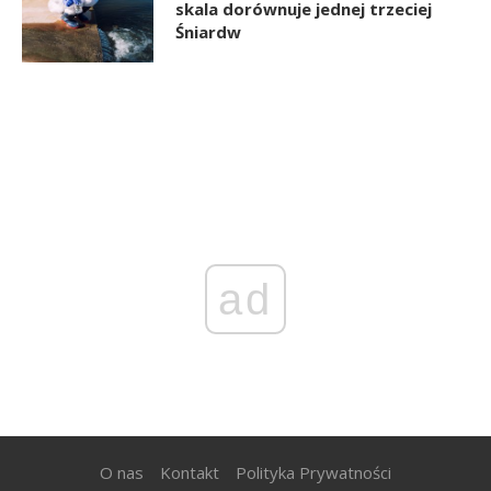
skala dorównuje jednej trzeciej
Śniardw
ad
O nas
Kontakt
Polityka Prywatności