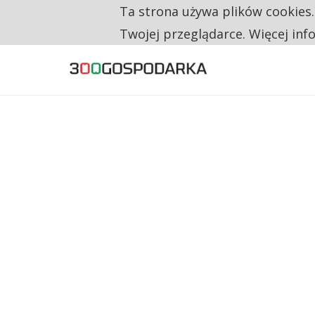
Ta strona używa plików cookies
TYLKO U NAS
CO TRZECIĄ ZŁOTÓWKĘ Z EMERYTURY SE
Twojej przeglądarce. Więcej inf