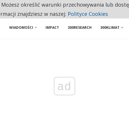
. Możesz określić warunki przechowywania lub dost
NIORZY PRZEZNACZAJĄ NA PODSTAWOWE ZAKUPY
ormacji znajdziesz w naszej:
Polityce Cookies
WIADOMOŚCI
IMPACT
300RESEARCH
300KLIMAT
ad