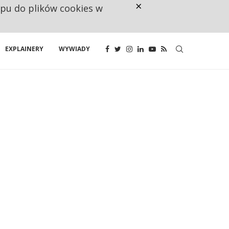
×
ępu do plików cookies w
NA JEDEN WAKAT PRZYPADAJĄ 
EXPLAINERY
WYWIADY