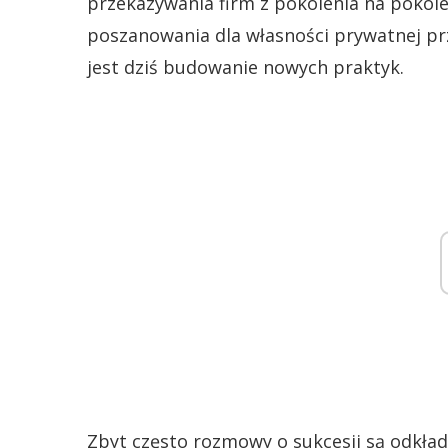
przekazywania firm z pokolenia na pokole
poszanowania dla własności prywatnej prz
jest dziś budowanie nowych praktyk.
Zbyt często rozmowy o sukcesji są odkła