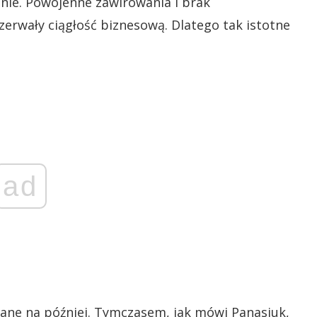
nie. Powojenne zawirowania i brak
erwały ciągłość biznesową. Dlatego tak istotne
ad
dane na później. Tymczasem, jak mówi Panasiuk,