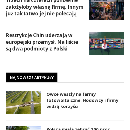
Trzech na czterech ponownie
założyłoby własną firmę. Innym
już tak łatwo jej nie polecają
Restrykcje Chin uderzają w
europejski przemysł. Na liście
są dwa podmioty z Polski
NAJNOWSZE ARTYKUŁY
Owce weszły na farmy
fotowoltaiczne. Hodowcy i firmy
widzą korzyści
Polska miała zebrać 100 proc.