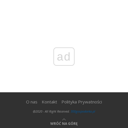
ad
O nas
Kontakt
Polityka Prywatności
@2020 - All Right Reserved.
300gospodarka.pl
WRÓĆ NA GÓRĘ