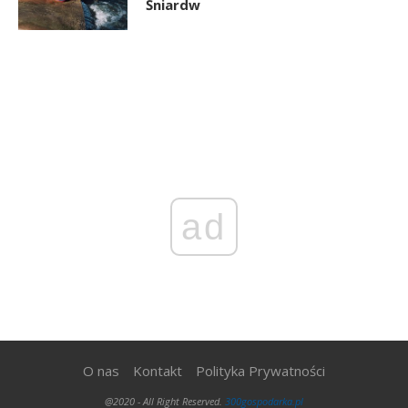
Śniardw
ad
O nas
Kontakt
Polityka Prywatności
@2020 - All Right Reserved.
300gospodarka.pl