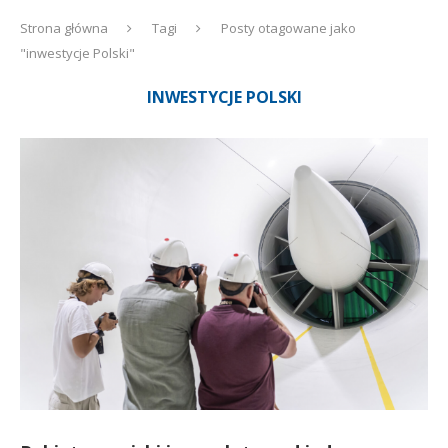
Strona główna
Tagi
Posty otagowane jako
"inwestycje Polski"
INWESTYCJE POLSKI