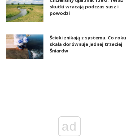
Chcieliśmy ujarzmić rzeki. Teraz
skutki wracają podczas susz i
powodzi
Ścieki znikają z systemu. Co roku
skala dorównuje jednej trzeciej
Śniardw
ad