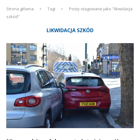
Strona główna
Tagi
Posty otagowane jako "likwidacja
szkód"
LIKWIDACJA SZKÓD