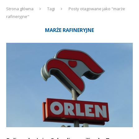
Strona główna
Tagi
Posty otagowane jako "marże
rafineryjne"
MARŻE RAFINERYJNE