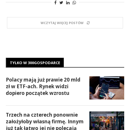
WCZYTAJ WIĘCEJ POSTÓW
TYLKO W 300GOSPODARCE
Polacy mają już prawie 20 mld
zł w ETF-ach. Rynek widzi
dopiero początek wzrostu
Trzech na czterech ponownie
założyłoby własną firmę. Innym
już tak łatwo jej nie polecają