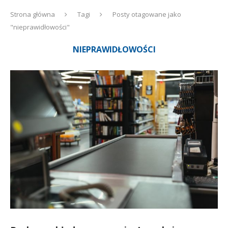
Strona główna
Tagi
Posty otagowane jako
"nieprawidłowości"
NIEPRAWIDŁOWOŚCI