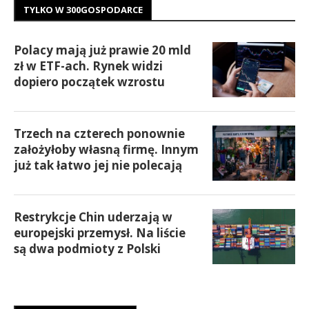
TYLKO W 300GOSPODARCE
Polacy mają już prawie 20 mld
zł w ETF-ach. Rynek widzi
dopiero początek wzrostu
Trzech na czterech ponownie
założyłoby własną firmę. Innym
już tak łatwo jej nie polecają
Restrykcje Chin uderzają w
europejski przemysł. Na liście
są dwa podmioty z Polski