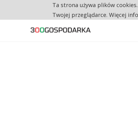
Ta strona używa plików cookies
TYLKO U NAS
CO TRZECIĄ ZŁOTÓWKĘ Z EMERYTURY SE
Twojej przeglądarce. Więcej inf