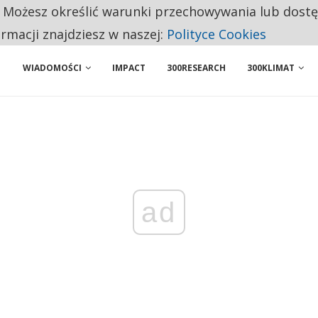
. Możesz określić warunki przechowywania lub dost
NIORZY PRZEZNACZAJĄ NA PODSTAWOWE ZAKUPY
ormacji znajdziesz w naszej:
Polityce Cookies
WIADOMOŚCI
IMPACT
300RESEARCH
300KLIMAT
ad