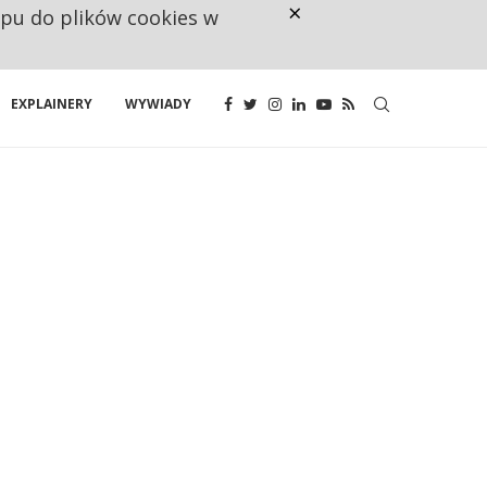
×
ępu do plików cookies w
NA JEDEN WAKAT PRZYPADAJĄ 
EXPLAINERY
WYWIADY