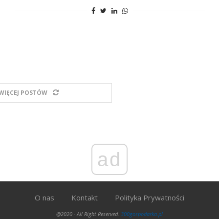
WIĘCEJ POSTÓW
ad
O nas
Kontakt
Polityka Prywatności
@2020 - All Right Reserved.
300gospodarka.pl