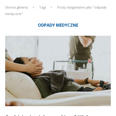
Strona główna
Tagi
Posty otagowane jako "odpady
medyczne"
ODPADY MEDYCZNE