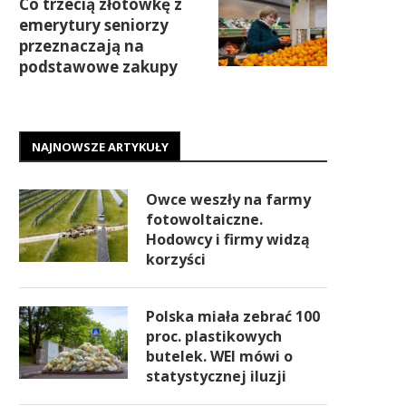
Co trzecią złotówkę z
emerytury seniorzy
przeznaczają na
podstawowe zakupy
NAJNOWSZE ARTYKUŁY
Owce weszły na farmy
fotowoltaiczne.
Hodowcy i firmy widzą
korzyści
Polska miała zebrać 100
proc. plastikowych
butelek. WEI mówi o
statystycznej iluzji