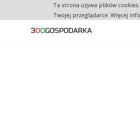
Ta strona używa plików cookies
TYLKO U NAS
RESTRYKCJE CHIN UDERZAJĄ W EUROPEJSKI
Twojej przeglądarce. Więcej inf