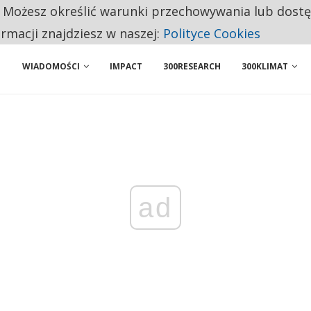
. Możesz określić warunki przechowywania lub dost
 PRZEMYSŁ. NA LIŚCIE SĄ DWA PODMIOTY Z POLSKI
ormacji znajdziesz w naszej:
Polityce Cookies
WIADOMOŚCI
IMPACT
300RESEARCH
300KLIMAT
ad