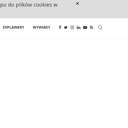
×
ępu do plików cookies w
CO TRZECIĄ ZŁOTÓWKĘ Z EMER
EXPLAINERY
WYWIADY