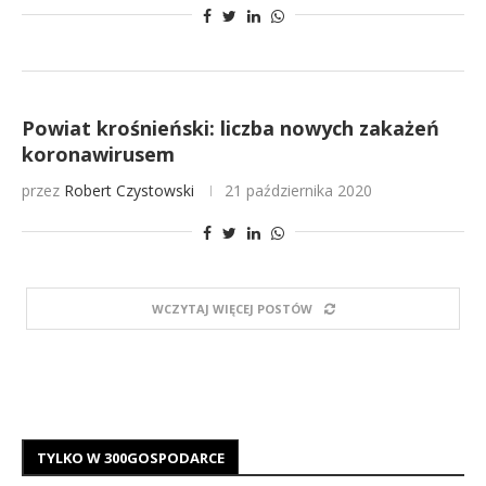
Powiat krośnieński: liczba nowych zakażeń
koronawirusem
przez
Robert Czystowski
21 października 2020
WCZYTAJ WIĘCEJ POSTÓW
TYLKO W 300GOSPODARCE