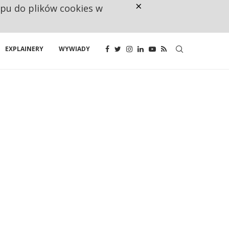
×
ępu do plików cookies w
CO TRZECIĄ ZŁOTÓWKĘ Z EMER
EXPLAINERY
WYWIADY