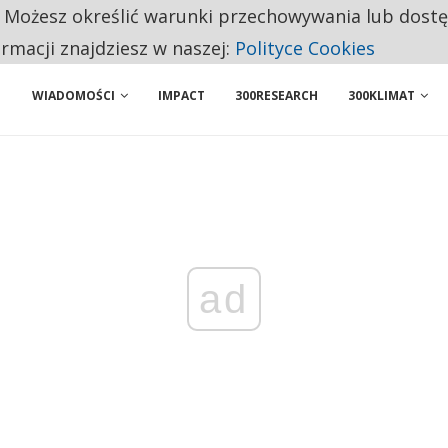
. Możesz określić warunki przechowywania lub dost
 PRZEMYSŁ. NA LIŚCIE SĄ DWA PODMIOTY Z POLSKI
ormacji znajdziesz w naszej:
Polityce Cookies
WIADOMOŚCI
IMPACT
300RESEARCH
300KLIMAT
ad