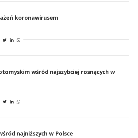
każeń koronawirusem
otomyskim wśród najszybciej rosnących w
śród najniższych w Polsce