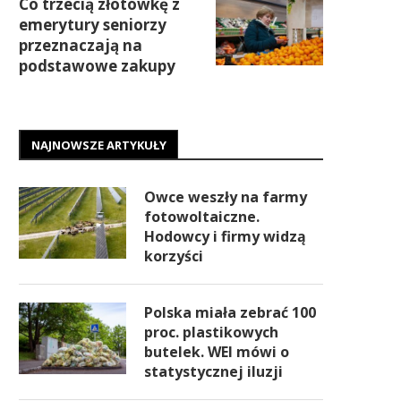
Co trzecią złotówkę z
emerytury seniorzy
przeznaczają na
podstawowe zakupy
NAJNOWSZE ARTYKUŁY
Owce weszły na farmy
fotowoltaiczne.
Hodowcy i firmy widzą
korzyści
Polska miała zebrać 100
proc. plastikowych
butelek. WEI mówi o
statystycznej iluzji