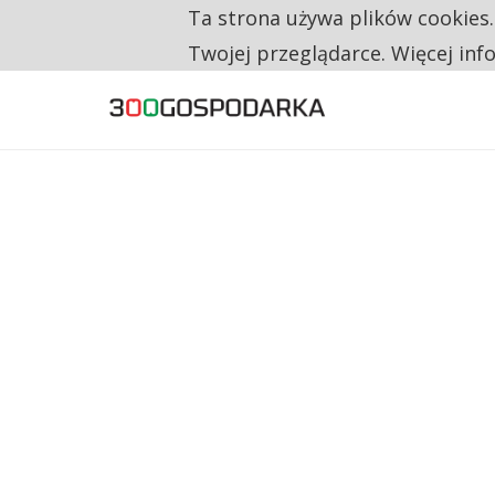
Ta strona używa plików cookies
TYLKO U NAS
RESTRYKCJE CHIN UDERZAJĄ W EUROPEJSKI
Twojej przeglądarce. Więcej inf