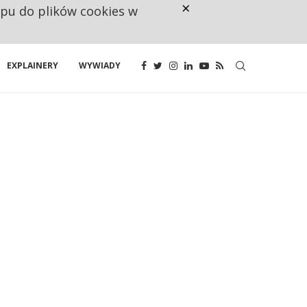
×
ępu do plików cookies w
160 ZNAKÓW TO ZA MAŁO. FUND
EXPLAINERY
WYWIADY