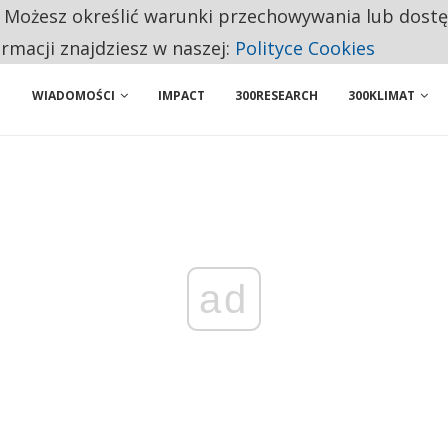
. Możesz określić warunki przechowywania lub dost
ENIA. WIELU KANDYDATÓW NIE ROZPOCZYNA PRACY
ormacji znajdziesz w naszej:
Polityce Cookies
WIADOMOŚCI
IMPACT
300RESEARCH
300KLIMAT
ad