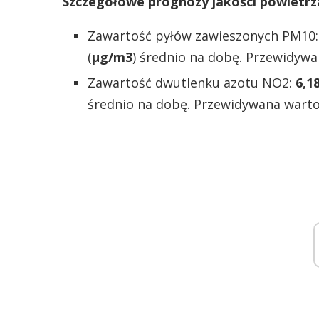
Szczegółowe prognozy jakości powietrz
Zawartość pyłów zawieszonych PM10
(
µg/m3
) średnio na dobę. Przewidywa
Zawartość dwutlenku azotu NO2:
6,1
średnio na dobę. Przewidywana warto