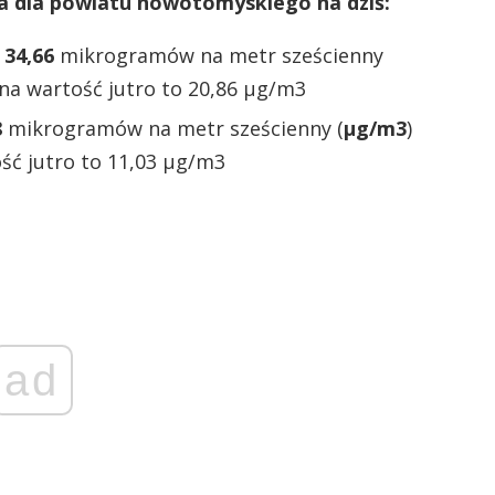
a dla powiatu nowotomyskiego na dziś:
:
34,66
mikrogramów na metr sześcienny
na wartość jutro to 20,86 µg/m3
8
mikrogramów na metr sześcienny (
µg/m3
)
ść jutro to 11,03 µg/m3
ad