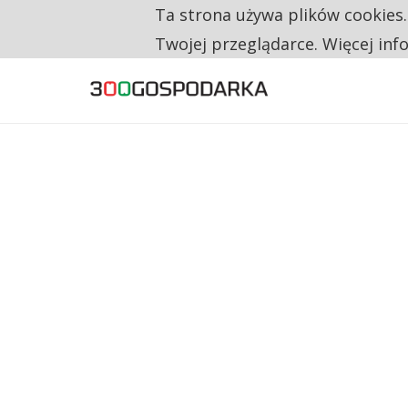
Ta strona używa plików cookies
TYLKO U NAS
NA JEDEN WAKAT PRZYPADAJĄ 62 ZGŁOSZ
Twojej przeglądarce. Więcej inf