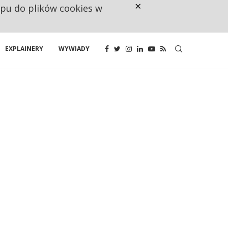
×
ępu do plików cookies w
RESTRYKCJE CHIN UDERZAJĄ W E
EXPLAINERY
WYWIADY