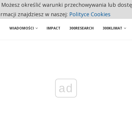
. Możesz określić warunki przechowywania lub dost
BY WŁASNĄ FIRMĘ. INNYM JUŻ TAK ŁATWO JEJ NIE POLECAJĄ
ormacji znajdziesz w naszej:
Polityce Cookies
WIADOMOŚCI
IMPACT
300RESEARCH
300KLIMAT
ad