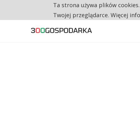
Ta strona używa plików cookies
TYLKO U NAS
TRZECH NA CZTERECH PONOWNIE ZAŁOŻYŁO
Twojej przeglądarce. Więcej inf