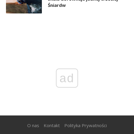
Śniardw
ad
O nas
Kontakt
Polityka Prywatności