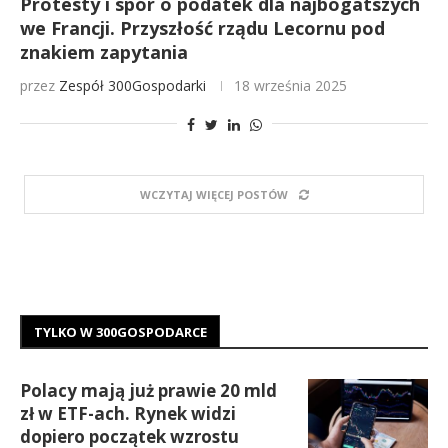
Protesty i spór o podatek dla najbogatszych
we Francji. Przyszłość rządu Lecornu pod
znakiem zapytania
przez
Zespół 300Gospodarki
18 września 2025
WCZYTAJ WIĘCEJ POSTÓW
TYLKO W 300GOSPODARCE
Polacy mają już prawie 20 mld
zł w ETF-ach. Rynek widzi
dopiero początek wzrostu