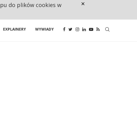
×
ępu do plików cookies w
RESTRYKCJE CHIN UDERZAJĄ W E
EXPLAINERY
WYWIADY