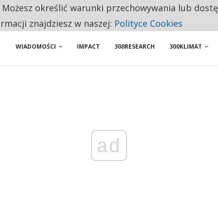
. Możesz określić warunki przechowywania lub dost
BY WŁASNĄ FIRMĘ. INNYM JUŻ TAK ŁATWO JEJ NIE POLECAJĄ
ormacji znajdziesz w naszej:
Polityce Cookies
WIADOMOŚCI
IMPACT
300RESEARCH
300KLIMAT
ad