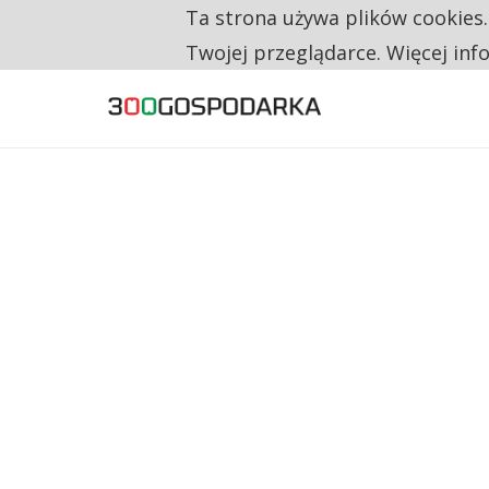
Ta strona używa plików cookies
TYLKO U NAS
TRZECH NA CZTERECH PONOWNIE ZAŁOŻYŁO
Twojej przeglądarce. Więcej inf