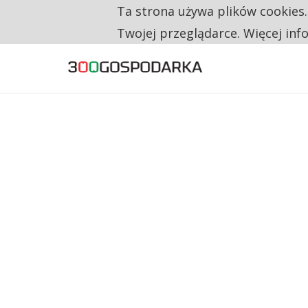
Ta strona używa plików cookies
TYLKO U NAS
RESTRYKCJE CHIN UDERZAJĄ W EUROPEJSKI
Twojej przeglądarce. Więcej inf