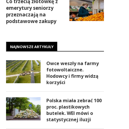
Co trzecią złotówkę z
emerytury seniorzy
przeznaczają na
podstawowe zakupy
NAJNOWSZE ARTYKUŁY
Owce weszły na farmy
fotowoltaiczne.
Hodowcy i firmy widzą
korzyści
Polska miała zebrać 100
proc. plastikowych
butelek. WEI mówi o
statystycznej iluzji