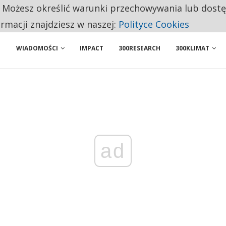
. Możesz określić warunki przechowywania lub dost
 PRZEMYSŁ. NA LIŚCIE SĄ DWA PODMIOTY Z POLSKI
ormacji znajdziesz w naszej:
Polityce Cookies
WIADOMOŚCI
IMPACT
300RESEARCH
300KLIMAT
ad