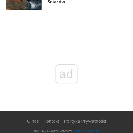
Śniardw
ad
O nas
Kontakt
Polityka Prywatności
@2020 - All Right Reserved.
300gospodarka.pl