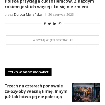
Polska przyciąga cudzoziemców. Z każdym
rokiem jest ich więcej i to się nie zmieni
przez
Dorota Mariańska
20 czerwca 2023
WCZYTAJ WIĘCEJ POSTÓW
TYLKO W 300GOSPODARCE
Trzech na czterech ponownie
założyłoby własną firmę. Innym
już tak łatwo jej nie polecają