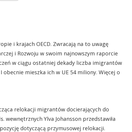
ropie i krajach OECD. Zwracają na to uwagę
arczej i Rozwoju w swoim najnowszym raporcie
zeń w ciągu ostatniej dekady liczba imigrantów
 I obecnie mieszka ich w UE 54 miliony. Więcej o
ycząca relokacji migrantów docierających do
s. wewnętrznych Ylva Johansson przedstawiła
zycję dotyczącą przymusowej relokacji.