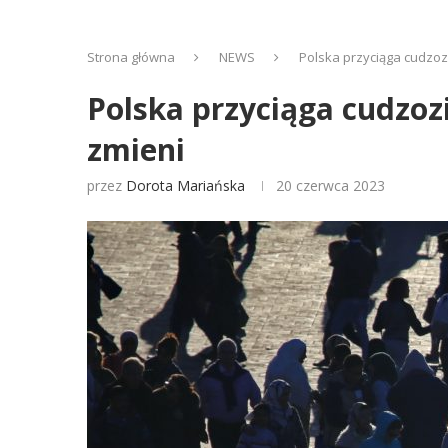
Strona główna
NEWS
Polska przyciąga cudzozi
Polska przyciąga cudzozi
zmieni
przez
Dorota Mariańska
20 czerwca 2023