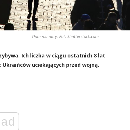
Tłum ma ulicy. Fot. Shutterstock.com
bywa. Ich liczba w ciągu ostatnich 8 lat
ąc Ukraińców uciekających przed wojną.
ad