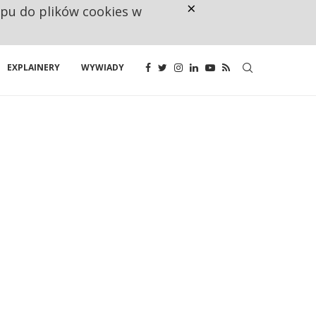
×
ępu do plików cookies w
NA JEDEN WAKAT PRZYPADAJĄ 
EXPLAINERY
WYWIADY