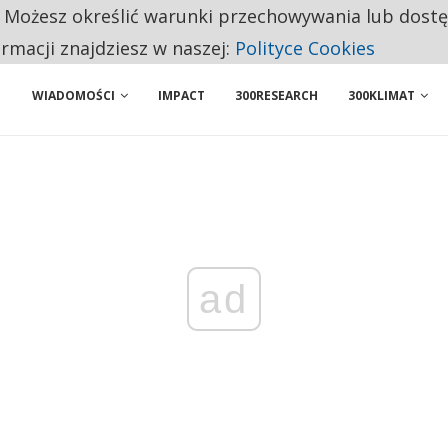
. Możesz określić warunki przechowywania lub dost
NIORZY PRZEZNACZAJĄ NA PODSTAWOWE ZAKUPY
ormacji znajdziesz w naszej:
Polityce Cookies
WIADOMOŚCI
IMPACT
300RESEARCH
300KLIMAT
ad