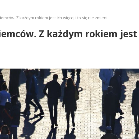
emców. Z każdym rokiem jest ich więcej i to się nie zmieni
emców. Z każdym rokiem jest ic