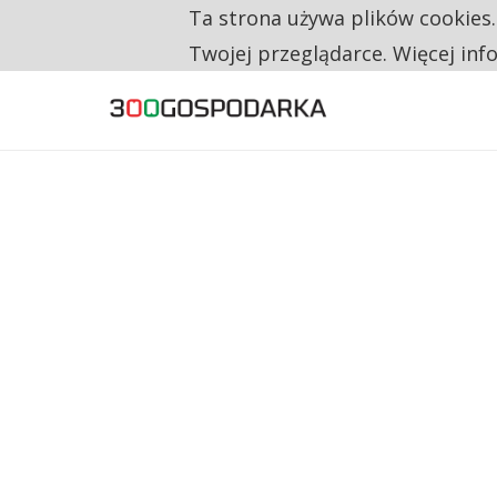
Ta strona używa plików cookies
TYLKO U NAS
CO TRZECIĄ ZŁOTÓWKĘ Z EMERYTURY SE
Twojej przeglądarce. Więcej inf