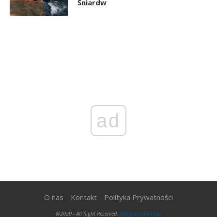
Śniardw
ad
O nas
Kontakt
Polityka Prywatności
@2020 - All Right Reserved.
300gospodarka.pl