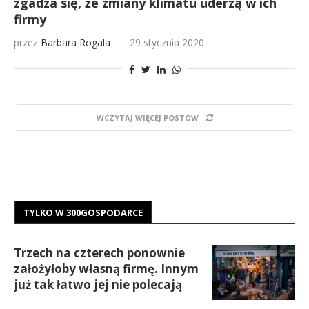
zgadza się, że zmiany klimatu uderzą w ich
firmy
przez
Barbara Rogala
29 stycznia 2020
WCZYTAJ WIĘCEJ POSTÓW
TYLKO W 300GOSPODARCE
Trzech na czterech ponownie
założyłoby własną firmę. Innym
już tak łatwo jej nie polecają