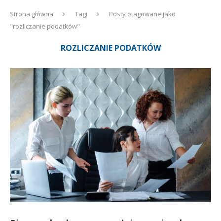
Strona główna
Tagi
Posty otagowane jako
"rozliczanie podatków"
ROZLICZANIE PODATKÓW