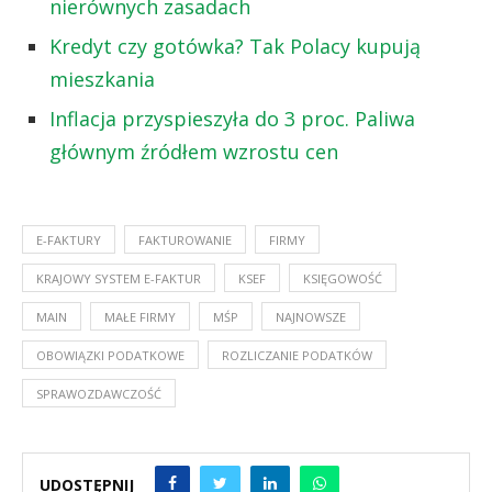
nierównych zasadach
Kredyt czy gotówka? Tak Polacy kupują
mieszkania
Inflacja przyspieszyła do 3 proc. Paliwa
głównym źródłem wzrostu cen
E-FAKTURY
FAKTUROWANIE
FIRMY
KRAJOWY SYSTEM E-FAKTUR
KSEF
KSIĘGOWOŚĆ
MAIN
MAŁE FIRMY
MŚP
NAJNOWSZE
OBOWIĄZKI PODATKOWE
ROZLICZANIE PODATKÓW
SPRAWOZDAWCZOŚĆ
UDOSTĘPNIJ