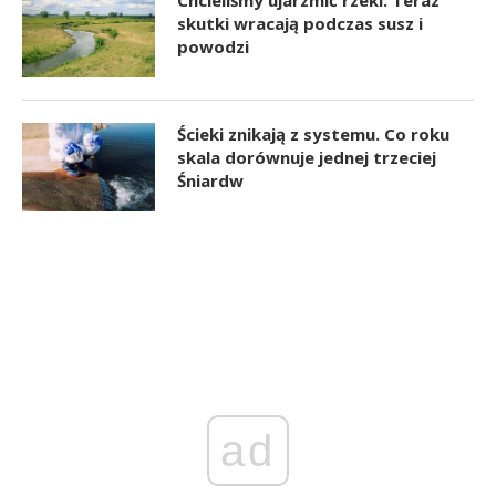
Chcieliśmy ujarzmić rzeki. Teraz
skutki wracają podczas susz i
powodzi
Ścieki znikają z systemu. Co roku
skala dorównuje jednej trzeciej
Śniardw
ad