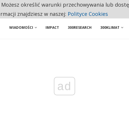
. Możesz określić warunki przechowywania lub dost
NIORZY PRZEZNACZAJĄ NA PODSTAWOWE ZAKUPY
ormacji znajdziesz w naszej:
Polityce Cookies
WIADOMOŚCI
IMPACT
300RESEARCH
300KLIMAT
ad