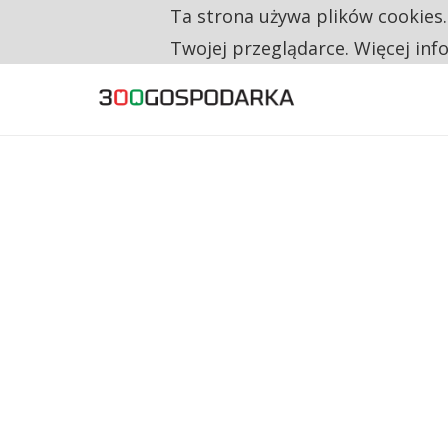
Ta strona używa plików cookies
TYLKO U NAS
CO TRZECIĄ ZŁOTÓWKĘ Z EMERYTURY SE
Twojej przeglądarce. Więcej inf