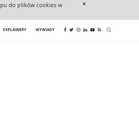
×
ępu do plików cookies w
NA JEDEN WAKAT PRZYPADAJĄ 
EXPLAINERY
WYWIADY