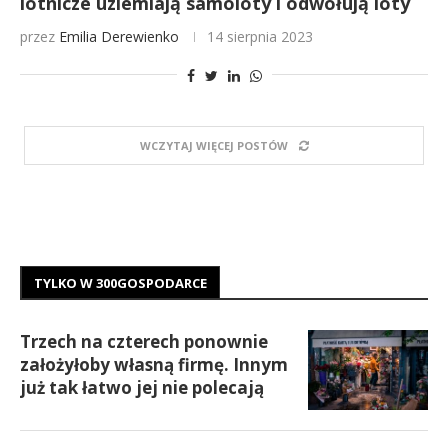
lotnicze uziemiają samoloty i odwołują loty
przez
Emilia Derewienko
14 sierpnia 2023
WCZYTAJ WIĘCEJ POSTÓW
TYLKO W 300GOSPODARCE
Trzech na czterech ponownie
założyłoby własną firmę. Innym
już tak łatwo jej nie polecają