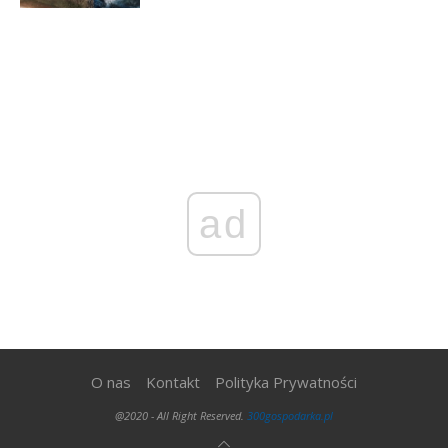
ad
O nas
Kontakt
Polityka Prywatności
@2020 - All Right Reserved.
300gospodarka.pl