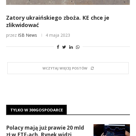
Zatory ukraińskiego zboża. KE chce je
zlikwidować
przez
ISB News
4 maja 2023
WCZYTAJ WIĘCEJ POSTÓW
TYLKO W 300GOSPODARCE
Polacy mają już prawie 20 mld
zł w ETF-ach. Rynek widzi