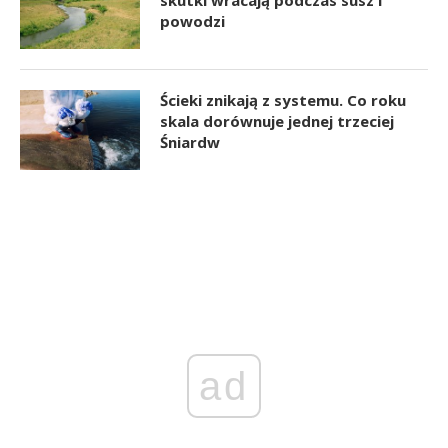
skutki wracają podczas susz i
powodzi
Ścieki znikają z systemu. Co roku
skala dorównuje jednej trzeciej
Śniardw
ad