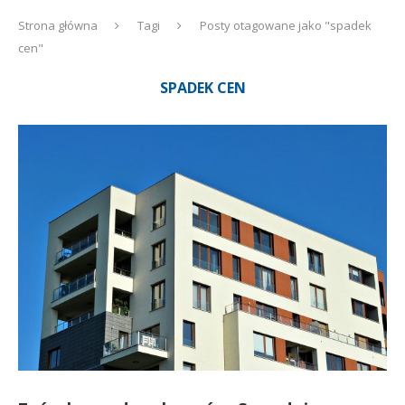
Strona główna
Tagi
Posty otagowane jako "spadek
cen"
SPADEK CEN