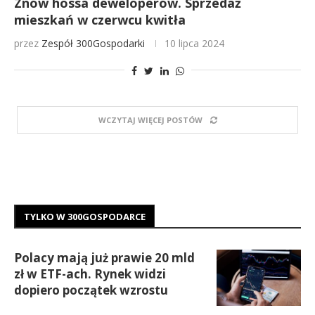
Znów hossa deweloperów. Sprzedaż
mieszkań w czerwcu kwitła
przez
Zespół 300Gospodarki
10 lipca 2024
WCZYTAJ WIĘCEJ POSTÓW
TYLKO W 300GOSPODARCE
Polacy mają już prawie 20 mld
zł w ETF-ach. Rynek widzi
dopiero początek wzrostu