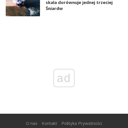
skala dorównuje jednej trzeciej
Śniardw
ad
O nas
Kontakt
Polityka Prywatności