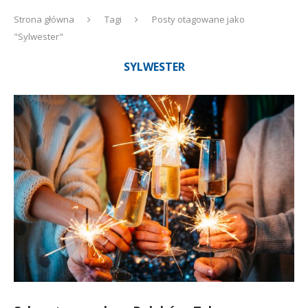
Strona główna
Tagi
Posty otagowane jako
"Sylwester"
SYLWESTER