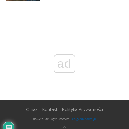
ad
O nas
Kontakt
Polityka Prywatności
@2020 - All Right Reserved.
300gospodarka.pl