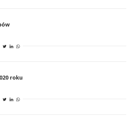
epów
020 roku