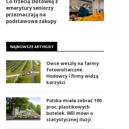
Co trzecią złotówkę z
emerytury seniorzy
przeznaczają na
podstawowe zakupy
NAJNOWSZE ARTYKUŁY
Owce weszły na farmy
fotowoltaiczne.
Hodowcy i firmy widzą
korzyści
Polska miała zebrać 100
proc. plastikowych
butelek. WEI mówi o
statystycznej iluzji