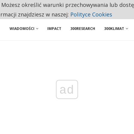
. Możesz określić warunki przechowywania lub dost
 PRZEMYSŁ. NA LIŚCIE SĄ DWA PODMIOTY Z POLSKI
ormacji znajdziesz w naszej:
Polityce Cookies
WIADOMOŚCI
IMPACT
300RESEARCH
300KLIMAT
ad