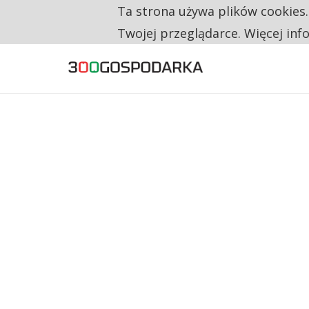
Ta strona używa plików cookies
TYLKO U NAS
RESTRYKCJE CHIN UDERZAJĄ W EUROPEJSKI
Twojej przeglądarce. Więcej inf