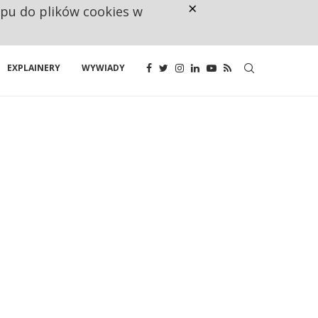
×
ępu do plików cookies w
CO TRZECIĄ ZŁOTÓWKĘ Z EMER
EXPLAINERY
WYWIADY