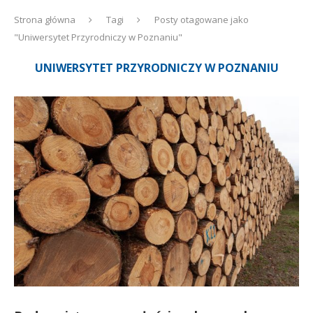
Strona główna
Tagi
Posty otagowane jako
"Uniwersytet Przyrodniczy w Poznaniu"
UNIWERSYTET PRZYRODNICZY W POZNANIU