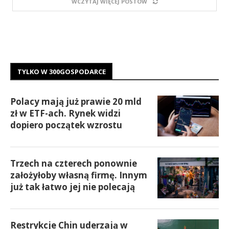
WCZYTAJ WIĘCEJ POSTÓW
TYLKO W 300GOSPODARCE
Polacy mają już prawie 20 mld
zł w ETF-ach. Rynek widzi
dopiero początek wzrostu
Trzech na czterech ponownie
założyłoby własną firmę. Innym
już tak łatwo jej nie polecają
Restrykcje Chin uderzają w