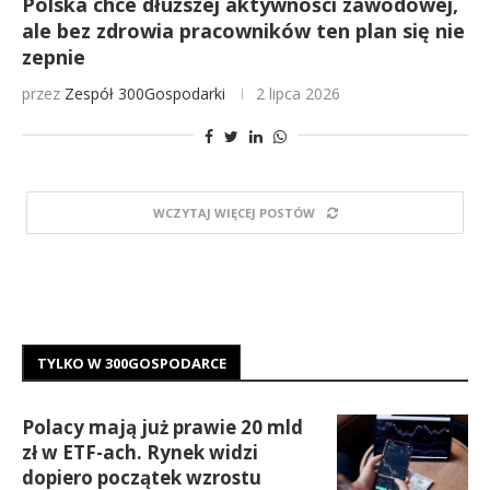
Polska chce dłuższej aktywności zawodowej,
ale bez zdrowia pracowników ten plan się nie
zepnie
przez
Zespół 300Gospodarki
2 lipca 2026
WCZYTAJ WIĘCEJ POSTÓW
TYLKO W 300GOSPODARCE
Polacy mają już prawie 20 mld
zł w ETF-ach. Rynek widzi
dopiero początek wzrostu