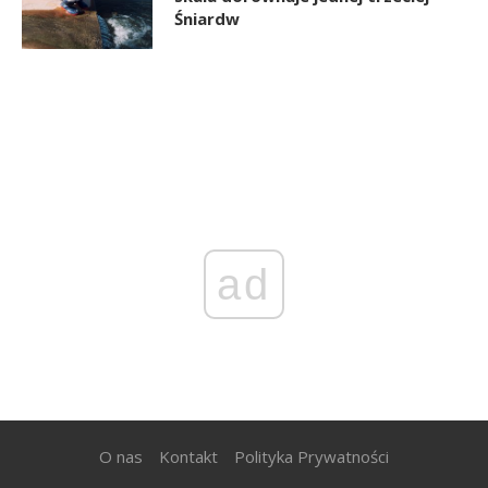
Śniardw
ad
O nas
Kontakt
Polityka Prywatności