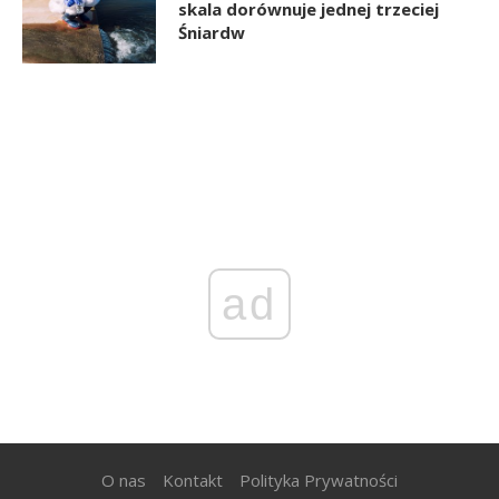
skala dorównuje jednej trzeciej
Śniardw
ad
O nas
Kontakt
Polityka Prywatności